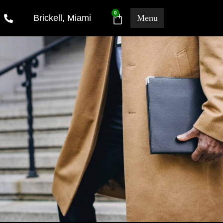
0
Brickell, Miami
Problems We Solve