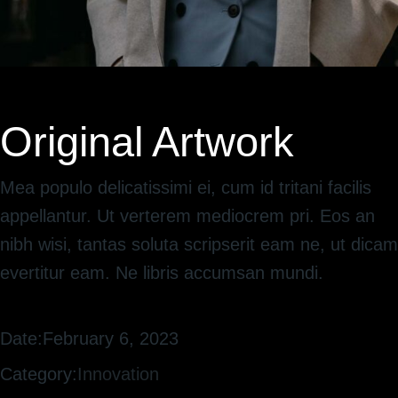
Original Artwork
Mea populo delicatissimi ei, cum id tritani facilis
appellantur. Ut verterem mediocrem pri. Eos an
nibh wisi, tantas soluta scripserit eam ne, ut dicam
evertitur eam. Ne libris accumsan mundi.
Date:
February 6, 2023
Category:
Innovation